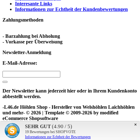
Interesante Links
Informationen zur Echtheit der Kundenbewertungen
Zahlungsmethoden
- Barzahlung bei Abholung
- Vorkasse per Überweisung
Newsletter-Anmeldung
E-Mail-Adresse:
Der Newsletter kann jederzeit hier oder in Ihrem Kundenkonto
abbestellt werden.
-L46.de Höhlen Shop - Hersteller von Welshöhlen Laichhöhlen
und mehr- © 2026 | Template © 2009-2026 by
mod
ified
eCommerce Shopsoftware
Aufgrund des Kleinunternehmerstatus gem. § 19 UStG erheben
×
(4.90 / 5)
SEHR GUT
wir keine Umsatzsteuer und weisen diese daher auch nicht aus.
19
Bewertungen bei SHOPVOTE
mod
ified eCommerce Shopsoftware © 2009-2026
Informationen zur Echtheit der Bewertungen